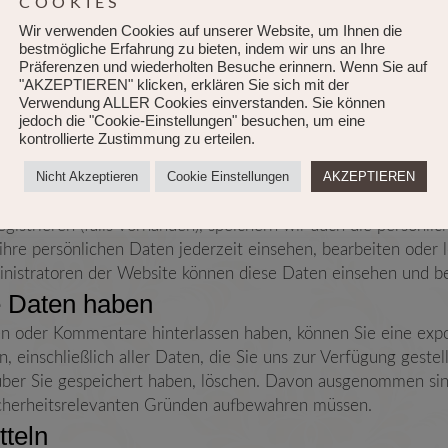
COOKIES
Wir verwenden Cookies auf unserer Website, um Ihnen die
bestmögliche Erfahrung zu bieten, indem wir uns an Ihre
n
Präferenzen und wiederholten Besuche erinnern. Wenn Sie auf
"AKZEPTIEREN" klicken, erklären Sie sich mit der
, wird Ihre IP-Adresse in der Rücksetzungs-E-Mail enthalten
Verwendung ALLER Cookies einverstanden. Sie können
jedoch die "Cookie-Einstellungen" besuchen, um eine
kontrollierte Zustimmung zu erteilen.
ufbewahren
Nicht Akzeptieren
Cookie Einstellungen
AKZEPTIEREN
rden der Kommentar und seine Metadaten auf unbestimmte Z
nd genehmigen, anstatt sie in einer Moderationswarteschlan
gistrieren (falls vorhanden), speichern wir auch die persönlic
ihre persönlichen Daten jederzeit einsehen, bearbeiten oder 
nistratoren der Website können diese Daten einsehen und be
e Daten haben
en oder Kommentare hinterlassen haben, können Sie eine exp
n, einschließlich aller Daten, die Sie uns zur Verfügung geste
über Sie gespeichert haben, löschen. Davon ausgenommen sin
icherheitsrelevanten Gründen aufbewahren müssen.
tteln