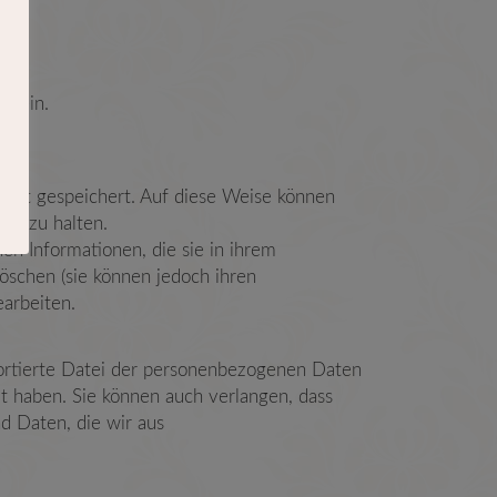
 sein.
eit gespeichert. Auf diese Weise können
ge zu halten.
hen Informationen, die sie in ihrem
löschen (sie können jedoch ihren
arbeiten.
ortierte Datei der personenbezogenen Daten
llt haben. Sie können auch verlangen, dass
d Daten, die wir aus