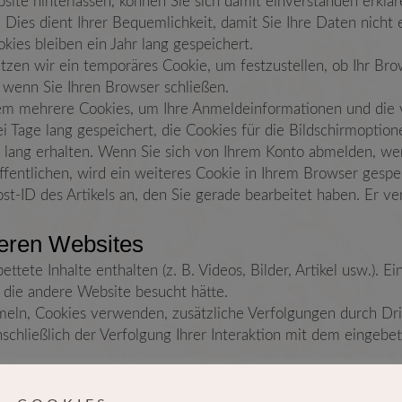
te hinterlassen, können Sie sich damit einverstanden erklär
 Dies dient Ihrer Bequemlichkeit, damit Sie Ihre Daten nich
ies bleiben ein Jahr lang gespeichert.
en wir ein temporäres Cookie, um festzustellen, ob Ihr Brow
 wenn Sie Ihren Browser schließen.
em mehrere Cookies, um Ihre Anmeldeinformationen und die v
i Tage lang gespeichert, die Cookies für die Bildschirmopti
lang erhalten. Wenn Sie sich von Ihrem Konto abmelden, we
ffentlichen, wird ein weiteres Cookie in Ihrem Browser gespei
st-ID des Artikels an, den Sie gerade bearbeitet haben. Er ver
deren Websites
ttete Inhalte enthalten (z. B. Videos, Bilder, Artikel usw.). 
r die andere Website besucht hätte.
ln, Cookies verwenden, zusätzliche Verfolgungen durch Dritt
schließlich der Verfolgung Ihrer Interaktion mit dem eingebe